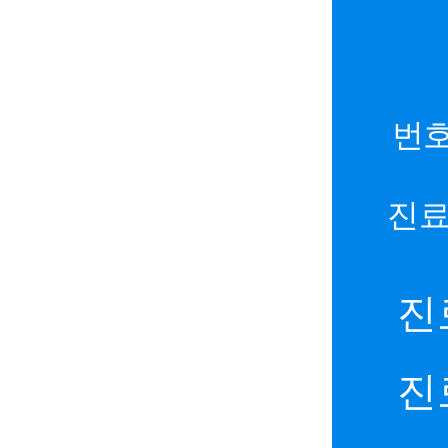
번호
진료
진
진