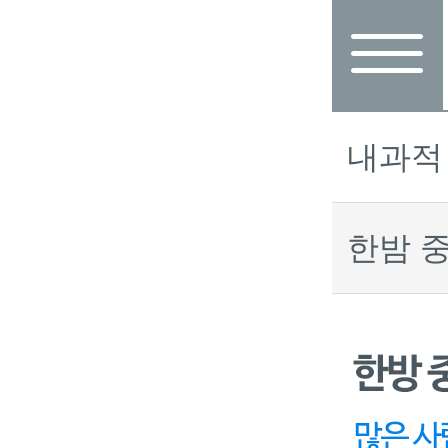
내과적
한밤 